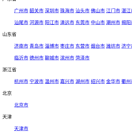
广州市
韶关市
深圳市
珠海市
汕头市
佛山市
江门市
湛江
汕尾市
河源市
阳江市
清远市
东莞市
中山市
潮州市
揭阳
山东省
济南市
青岛市
淄博市
枣庄市
东营市
烟台市
潍坊市
济宁
临沂市
德州市
聊城市
滨州市
菏泽市
浙江省
杭州市
宁波市
温州市
嘉兴市
湖州市
绍兴市
金华市
衢州
北京
北京市
天津
天津市