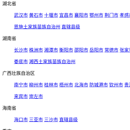
湖北省
武汉市
黄石市
十堰市
宜昌市
襄阳市
鄂州市
荆门市
孝感
恩施土家族苗族自治州
直辖县级
湖南省
长沙市
株洲市
湘潭市
衡阳市
邵阳市
岳阳市
常德市
张家
娄底市
湘西土家族苗族自治州
广西壮族自治区
南宁市
柳州市
桂林市
梧州市
北海市
防城港市
钦州市
贵
来宾市
崇左市
海南省
海口市
三亚市
三沙市
直辖县级