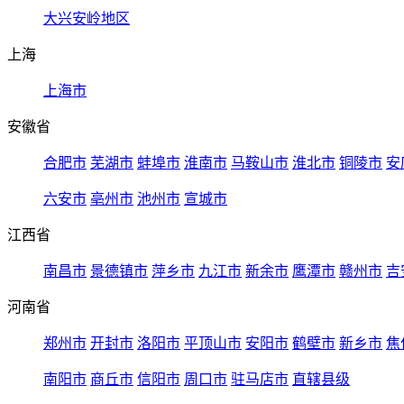
大兴安岭地区
上海
上海市
安徽省
合肥市
芜湖市
蚌埠市
淮南市
马鞍山市
淮北市
铜陵市
安
六安市
亳州市
池州市
宣城市
江西省
南昌市
景德镇市
萍乡市
九江市
新余市
鹰潭市
赣州市
吉
河南省
郑州市
开封市
洛阳市
平顶山市
安阳市
鹤壁市
新乡市
焦
南阳市
商丘市
信阳市
周口市
驻马店市
直辖县级