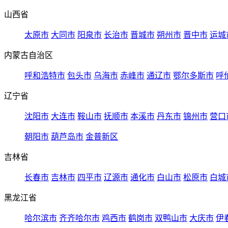
山西省
太原市
大同市
阳泉市
长治市
晋城市
朔州市
晋中市
运城
内蒙古自治区
呼和浩特市
包头市
乌海市
赤峰市
通辽市
鄂尔多斯市
呼
辽宁省
沈阳市
大连市
鞍山市
抚顺市
本溪市
丹东市
锦州市
营口
朝阳市
葫芦岛市
金普新区
吉林省
长春市
吉林市
四平市
辽源市
通化市
白山市
松原市
白城
黑龙江省
哈尔滨市
齐齐哈尔市
鸡西市
鹤岗市
双鸭山市
大庆市
伊