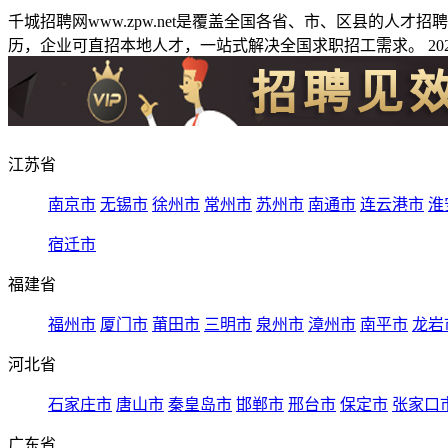
千城招聘网www.zpw.net是覆盖全国各省、市、区县的人
历，企业可直招本地人才，一站式解决全国求职招工需求。 2026
江苏省
南京市
无锡市
徐州市
常州市
苏州市
南通市
连云港市
淮
宿迁市
福建省
福州市
厦门市
莆田市
三明市
泉州市
漳州市
南平市
龙岩
河北省
石家庄市
唐山市
秦皇岛市
邯郸市
邢台市
保定市
张家口
广东省