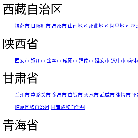
西藏自治区
拉萨市
日喀则市
昌都市
山南地区
那曲地区
阿里地区
林
陕西省
西安市
铜川市
宝鸡市
咸阳市
渭南市
延安市
汉中市
榆林
甘肃省
兰州市
嘉峪关市
金昌市
白银市
天水市
武威市
张掖市
平
临夏回族自治州
甘南藏族自治州
青海省