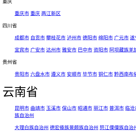
重庆
重庆市
重庆
两江新区
四川省
成都市
自贡市
攀枝花市
泸州市
德阳市
绵阳市
广元市
遂
宜宾市
广安市
达州市
雅安市
巴中市
资阳市
阿坝藏族羌
贵州省
贵阳市
六盘水市
遵义市
安顺市
毕节市
铜仁市
黔西南布
云南省
昆明市
曲靖市
玉溪市
保山市
昭通市
丽江市
普洱市
临沧
族自治州
大理白族自治州
德宏傣族景颇族自治州
怒江傈僳族自治