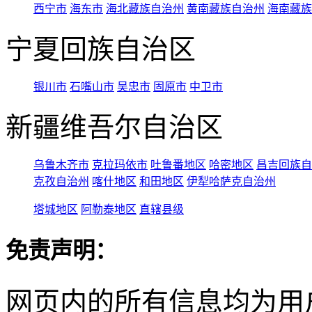
西宁市
海东市
海北藏族自治州
黄南藏族自治州
海南藏族
宁夏回族自治区
银川市
石嘴山市
吴忠市
固原市
中卫市
新疆维吾尔自治区
乌鲁木齐市
克拉玛依市
吐鲁番地区
哈密地区
昌吉回族自
克孜自治州
喀什地区
和田地区
伊犁哈萨克自治州
塔城地区
阿勒泰地区
直辖县级
免责声明：
网页内的所有信息均为用